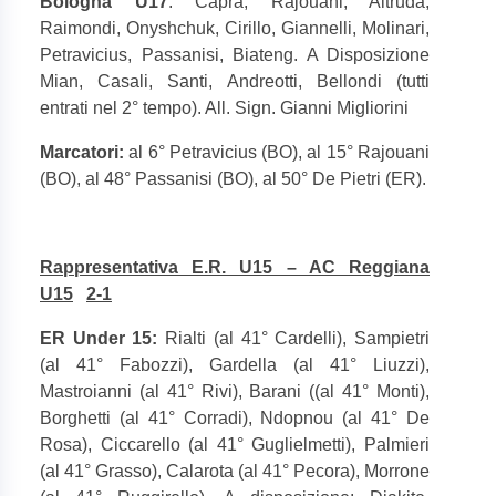
Bologna U17
: Capra, Rajouani, Altruda,
Raimondi, Onyshchuk, Cirillo, Giannelli, Molinari,
Petravicius, Passanisi, Biateng. A Disposizione
Mian, Casali, Santi, Andreotti, Bellondi (tutti
entrati nel 2° tempo). All. Sign. Gianni Migliorini
Marcatori:
al 6° Petravicius (BO), al 15° Rajouani
(BO), al 48° Passanisi (BO), al 50° De Pietri (ER).
Rappresentativa E.R. U15 – AC Reggiana
U15
2-1
ER Under 15:
Rialti (al 41° Cardelli), Sampietri
(al 41° Fabozzi), Gardella (al 41° Liuzzi),
Mastroianni (al 41° Rivi), Barani ((al 41° Monti),
Borghetti (al 41° Corradi), Ndopnou (al 41° De
Rosa), Ciccarello (al 41° Guglielmetti), Palmieri
(al 41° Grasso), Calarota (al 41° Pecora), Morrone