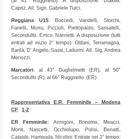
(al 41° Ruggirello). A disposizione: Diakite,
Capriz. All. Sign. Gabriele Turci.
Reggiana U15
: Boccedi, Vandelli, Storchi,
Fanelli, Murru, Piccioli, Pietropaolo, Sassatelli,
Secondulfo, Errico, Nannetti. A disposizione (tutti
entrati ad inizio 2° tempo): Oldani, Terramagna,
Barilà, D’ Angelo, Sassi, Ladurini. All. Sig. Andrea
Menozzi.
Marcatori
: al 43° Guglielmetti (ER), al 50°
Secondulfo (R), al 66° Ruggirello
(ER)
Rappresentativa E.R. Femminile – Modena
CF
1-2
ER Femminile:
Annigoni, Bonomo, Meacci,
Monti, Nascetti, Occhiolupo, Polisi, Benatti,
Cataldo, Hamouda, Nicolini: Entrate nel 2° tempo: