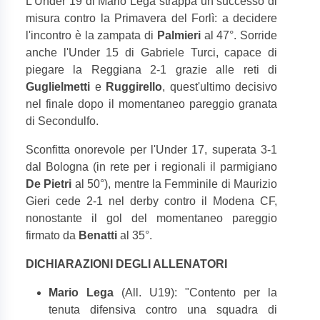
L'Under 19 di Mario Lega strappa un successo di
misura contro la Primavera del Forlì: a decidere
l'incontro è la zampata di
Palmieri
al 47°. Sorride
anche l'Under 15 di Gabriele Turci, capace di
piegare la Reggiana 2-1 grazie alle reti di
Guglielmetti
e
Ruggirello
, quest'ultimo decisivo
nel finale dopo il momentaneo pareggio granata
di Secondulfo.
Sconfitta onorevole per l'Under 17, superata 3-1
dal Bologna (in rete per i regionali il parmigiano
De Pietri
al 50°), mentre la Femminile di Maurizio
Gieri cede 2-1 nel derby contro il Modena CF,
nonostante il gol del momentaneo pareggio
firmato da
Benatti
al 35°.
DICHIARAZIONI DEGLI ALLENATORI
Mario Lega
(All. U19): "Contento per la
tenuta difensiva contro una squadra di