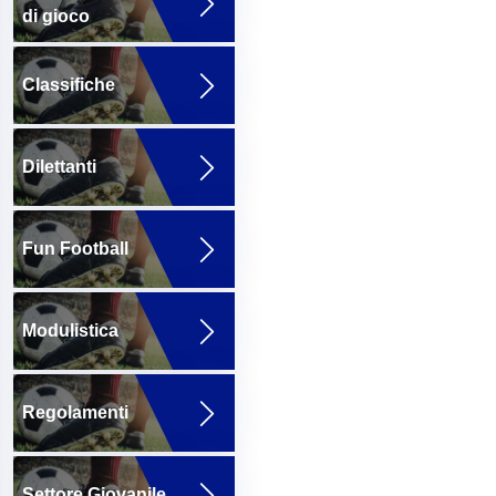
di gioco
Classifiche
Dilettanti
Fun Football
Modulistica
Regolamenti
Settore Giovanile